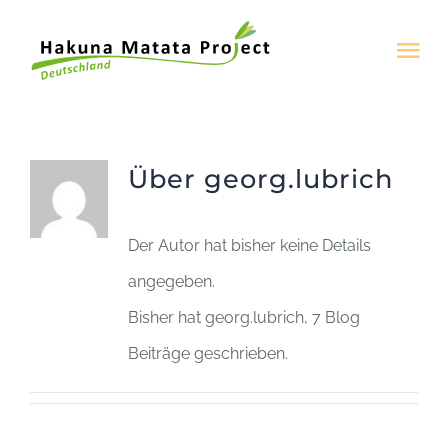
Zum
Inhalt
Tog
springen
Nav
Über HMD
Über
georg.lubrich
Wir sind
Der Autor hat bisher keine Details
Programme
angegeben.
Bisher hat georg.lubrich, 7 Blog
Euer Beitrag
Beiträge geschrieben.
Kontakt