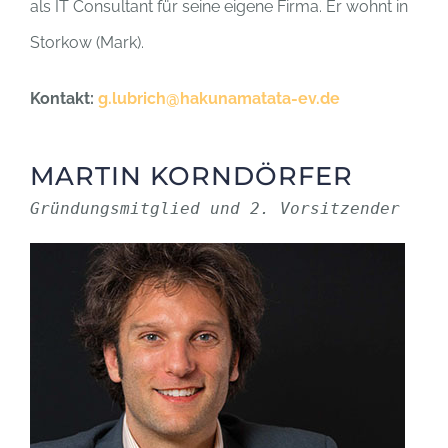
als IT Consultant für seine eigene Firma. Er wohnt in
Storkow (Mark).
Kontakt:
g.lubrich@hakunamatata-ev.de
MARTIN KORNDÖRFER
Gründungsmitglied und 2. Vorsitzender