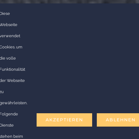
Diese
Webseite
verwendet
Cookies. um
die volle
Funktionalität
der Webseite
zu
gewährleisten.
Folgende
AKZEPTIEREN
ABLEHNEN
Dienste
stehen beim