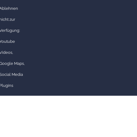
Ablehnen
nicht zur
Verfügung:
Youtube
Videos,
Google Maps,
Social Media
Plugins